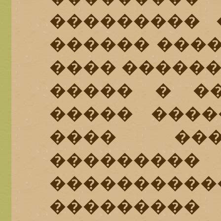
��������� 
������ ����
���� ������
����� � ��
����� ����
���� ���
�������
���������
���������