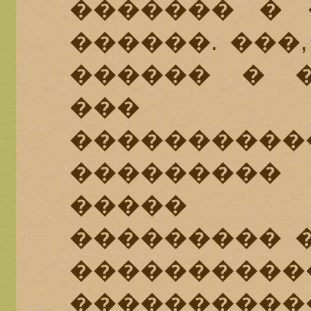
������� � 
������. ���
������ � �
��� ���
���������
��������
����� �
��������� 
������
����������