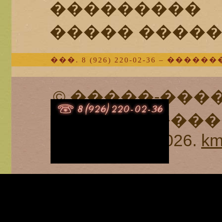
���������
����� ����
���. 8 (926) 220-02-36 – �
© �����-���
- ����� �����
2026.
km