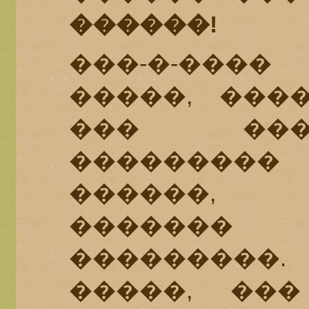
������!
���-�-����
�����, ���
��� ���
���������
������,
������
��������
�����, ��