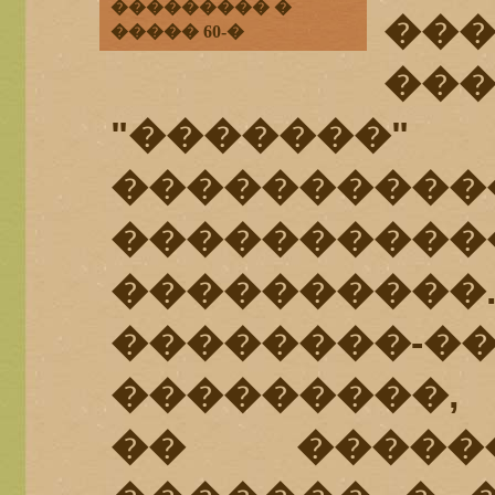
��������� �
��
����� 60-�
��
"����
����������
������
����������
��������-�
���������,
�� �����