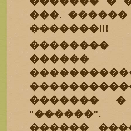
������� � �
���. ������
�������!!!
��������
������
����������
���������
������� �
"������".
������ ����