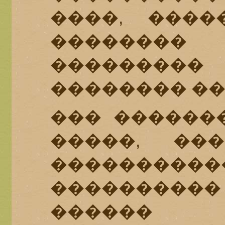
����, ����
��������
��������
�������� �
��� ������
�����, ��
����������
����������
������ 