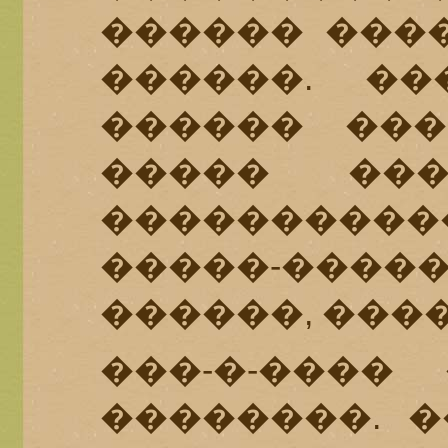
������ ����
������. ��
������ ���
����� ��
���������
�����-����
������, ���
���-�-����
��������. �