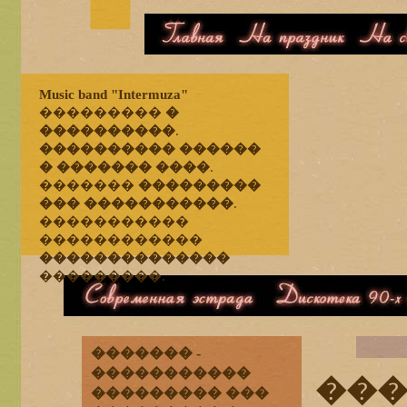
�������
��������
���
Music band "Intermuza"
���������
�
����������
.
���������� ������
� ������� ����
.
�������
���������
��� �����������
.
�����������
������������
��������������
���������.
����������� �������
��������� 90-� 
������� -
�����������
��
��������� ���