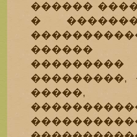
������ ����
� �������
����������
������ 
���������
���������,
�����, 
����������
���������
��������