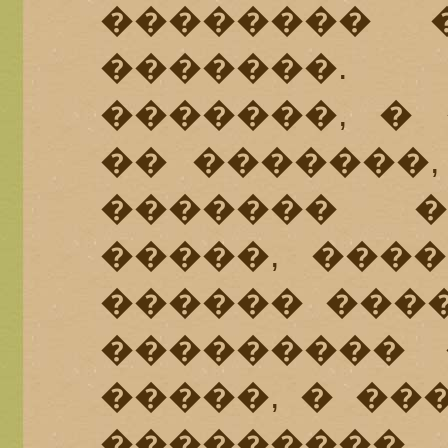
�������� 
�������
�������, �
�� �������,
������� �
�����, ���
������ ����
��������� 
�����, � ��
�������