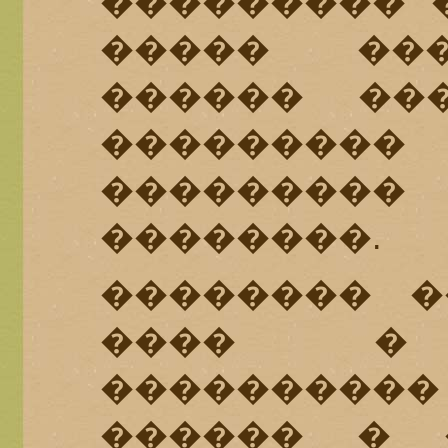
��������� �
����� ��
������ ���
���������
���������
��������.
�������� �
���� � 
�������
������ � 