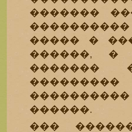
������� ��
��������
����� � ���
������, �
�������
��������
��������
������.
��� �����