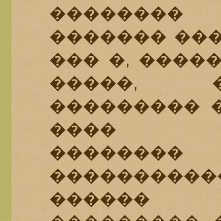
�������
������� ���
��� �, ����
�����, 
��������� �
���� ��
��������
���������
������