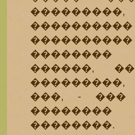
���������
������
���������
��������
������, �
���������,
���, - ���
�������
��������.