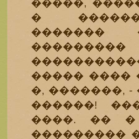
�����, ����
� ������
������� 
���������
���������
����� ���� 
�, �������, 
������! ��
����. �� �
��������� �