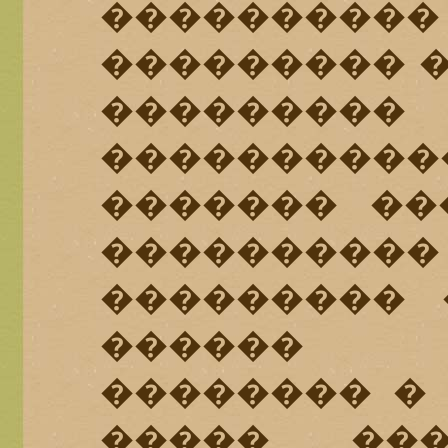
�������
��������� �
�������
��������
������� ��
�������
��������� 
������ �
�������� � 
����� ��