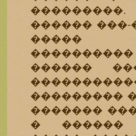
���������.
������ ���-
����� 
��������
������ ��
����������
��������� �
������� ���
� ������