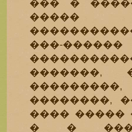
��� � ����
����� �
�����������
���-���
����������
�������, 
��������
��������, �
���� ����� 
� � ���