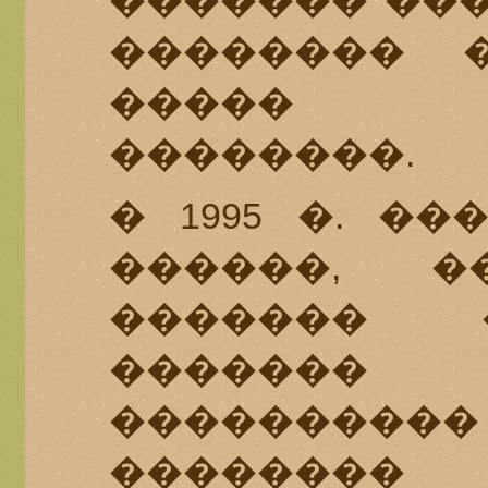
������� ���
�������� 
����� �
��������.
� 1995 �. �
������, �
������� 
�������
����������
�������