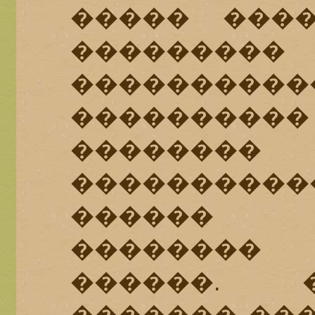
����� ���
��������
��������
�������
�����
�����������
������ 
��������
������. 