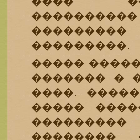
���� �
��������
�������
���������.
����� �����
������� � �
����. ����
����� ����
���������
�������� 