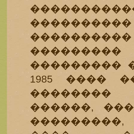
��������
����������
��������
�������
��������� �
1985 ���� 
��������
������, ��
���������