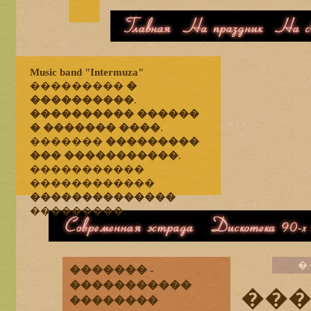
�������
��������
���
Music band "Intermuza"
���������
�
����������
.
���������� ������
� ������� ����
.
�������
���������
��� �����������
.
�����������
������������
��������������
���������.
����������� �������
��������� 90-� 
�
������� -
�����������
��
��������