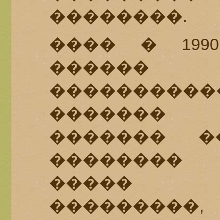
��������.
���� � 199
�����
����������
�������
������� �
�������� 
����� 
���������,