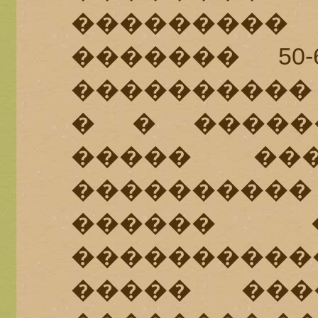
��������
������� 50
���������� 
� � �����
����� ��
��������
������ 
����������
����� ���