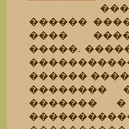
��
������ ���
���� ���
�����. ����
��������
������ ����
�������� 
������� �
����������