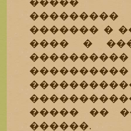
����� 
��������
������� � �
���� � ��
��������
�������
�������
���������
����� �� �
������