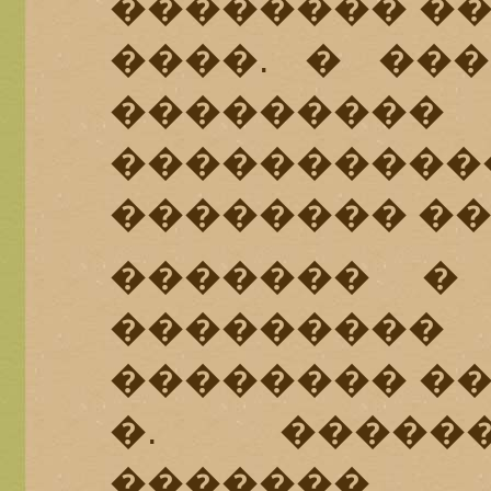
�������� ��
����. � ��
������
�������
�������� ��
������� �
�������
�������� ��
�. �����
�������