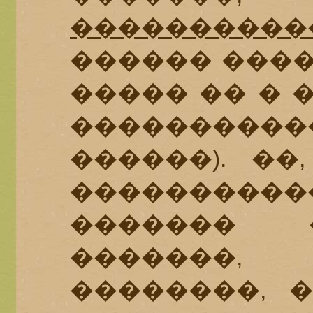
����������
������ ����
����� �� � 
����������
������). ��
����������
������� 
�������
��������, 