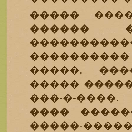
����� ����
������ 
������
���������
�����, ���
����� �����
���-�-����
���� �����
�����-����