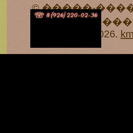
© �����-���
- ����� �����
2026.
km