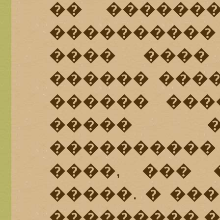
�� ������
���������
���� ����
������ ����
������ ���
����� �
����������
����, ��� 
�����. � ��
��������� �