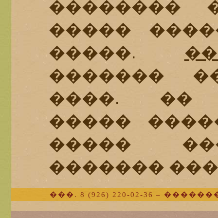
�������� 
����� ����
�����.
��
������� �
����. �
����� ����
����� ��
������� ���
���. 8 (926) 220-02-36 – �