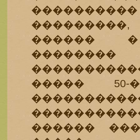
�������
���������,
������ �
������
����������
����� 50
���������
����������
������ ���