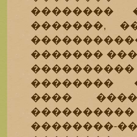
�������� �
�������, �
�������
������� ���
��������
�������� 
���� ���
�������
��������-�