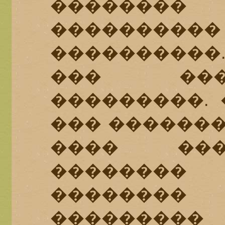
�������
���������� 
����������.
��� ���
���������. 
��� �������
���� ���
�������
�������
��������