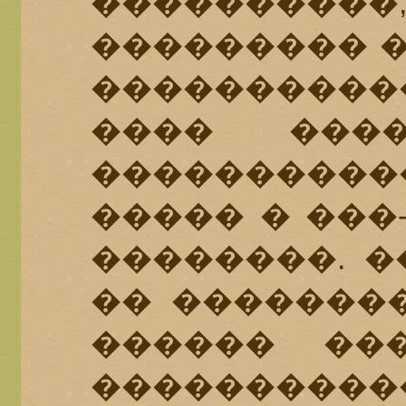
���������
��������� �
����������
���� ����
��������
����� � ���
��������. �
�� ��������
������ ��
���������