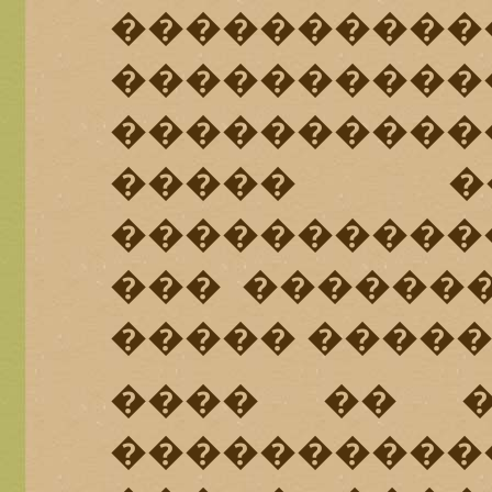
��������
����������
��������
����� �
����������
��� �������
����� �����
���� �� �
���������