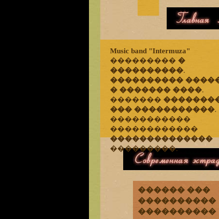
�������
Music band "Intermuza"
���������
�
����������
.
���������� ����
� ������� ����
.
�������
�������
��� �����������
.
�����������
������������
��������������
���������.
����������� �������
������ ���
����������
����������