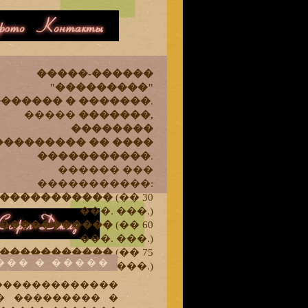
��������
�����-������
"���������"
������ � �������
.
�����
�������,
��������
��������� �� ����
�����������
.
������ ���
�����������:
�����������
(�� 30
���. ���.)
����-����
�����������
(�� 60
���. ���.)
�����������
(�� 75
��� � �����
���. ���.)
�������������
� ��������� �