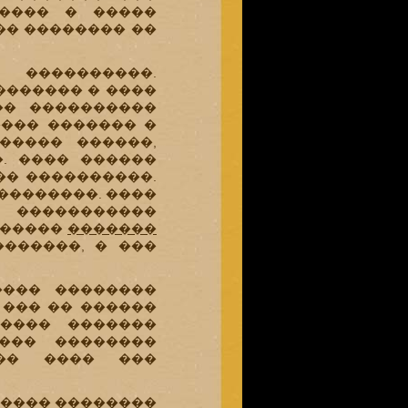
����� � �����
�� �������� ��
 ����������.
������� � ����
�� ����������
���� ������� �
����� ������,
. ���� ������
�� ����������.
��������. ����
 �����������
������
�������
������, � ���
���� ��������
��� �� ������
����� �������
���� ��������
�� ���� ���
 ����
��������