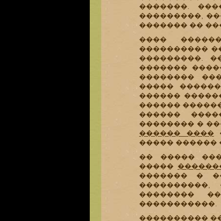
�������. ��
���������, �
������� �� ��
���� �����
���������� �
���������. �
������� ����
�������� ���
����� ������
������ �����
������ ������
������ ����
�������� � ��
������ ����
�
����� ������ 
�� ����� ���
�����
������
������� � �
����������,
�������� �
�����������.
���������� �