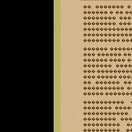
��, ������� 
������ � �� �
�������� ���
��������, ���
����������
������������
��������� ��
������ ������
��� ������ ��
������ ���� �
������� ����
��� ��������
��� ����� ���
�� ������ ��
���������� �
����� �������
���������� 
������� ����
�����������.
��������, ��
���������. 
���������. �