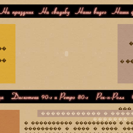
��������
�������
�����
����
�
��
��
�
�
��������� 90-� � ����� 80-�
���-�-����
���
������������ � ����
�������
� ���������� ���������� � �
��������� � ���� � ����. ��