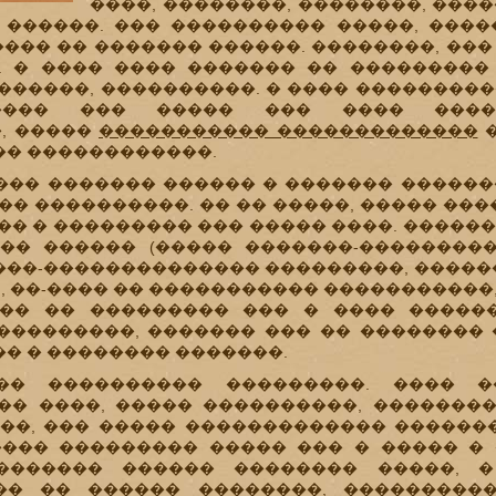
����, ��������, ��������, ���
� ������. ��� ���������� �����, ���
���� �� ������� ������. ��������, ���
. � ���� ���� ������� �� ���������
������, ����������. � ���� ��������
����� ��� ����� ��� ���� ����
, �����
����������� �������������
�
�� ������������.
�� ������� ������ � ������� �������
�� ����������. �� �� �����, ����� ��
�� � ��������� ��� ����� ����. �����
�� ������ (����� �������-���������
���-�������������� ���������, �����
), ��-���� �� ����������� �����������,
�� �� ��������� ��� � ���� �����
���������, ������� ��� �� ��������
� � �������� �������.
�� ���������� ���������. ���� �
�� ����, ����� ����������, ��������
 ��, ��� ����� ������������� ������
���� ��������� ����� ��� � ����� �
�������� ������ �������� �����, 
�� �� ������ ��������, ���������