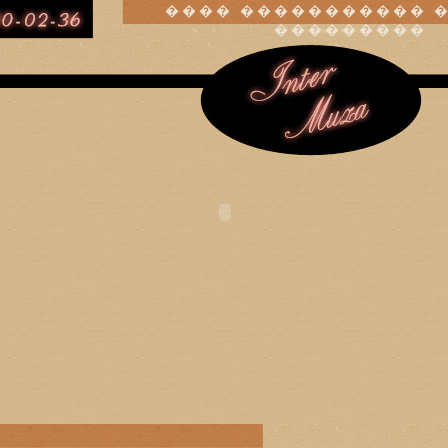
���� ����������� 
���������