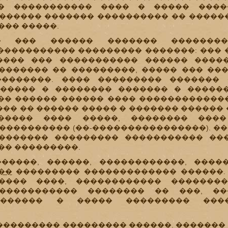
�� ����������� ���� � ����� ���
������� ������� ���������� �� �����
��� �����.
� ��� ������ ������� ��������
����������� ��������� �������: ��� 
���� ��� ����������� ������ ����
������� �� ���������, ����� ��� ��
�������. ���� ��������� ������� 
����� � �������� ������� � ������
�� ������ ������ ���� ������������
�� �� ������ ����� � ������� ������ 
����� ���� �����, �������� ����
���������� (��-����������������). �
������ ��������� ����������� ���
�� ���������.
�����, ������, ������������, ����
��
��������� ������������� ������. 
���� ����, ������������ �������
 ����������� �������� �� ���, �
������� � ����� ��������� ���
��������� ��������� ������.
�������