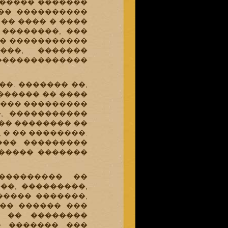
������ �������
��� ����������
 �� ���� � ����
 ��������, ���
�� �����������
���, �������
������������
�. ������� ��,
������� �� ����
���� ���������
, �����������
�� �������� ��
 � �� ��������.
��� ���������
 ����� �������
��������� ��
��, ���������,
����� �������,
 �� ������ ���
� �� ��������
� ������� ���